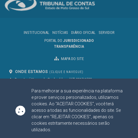
INSTITUCIONAL
NOTÍCIAS
DIÁRIO OFICIAL
SERVIDOR
PORTAL DO
JURISDICIONADO
TRANSPARÊNCIA
MAPA DO SITE
ONDE ESTAMOS
(CLIQUE E NAVEGUE)
Av. Des. José Nunes da Cunha, bloco
(67) 3317-1500
29
Seg à Sex das 07 as 13h
Para melhorar a sua experiência na plataforma
Campo Grande/MS
CEP: 79031-310
e prover serviços personalizados, utilizamos
cookies. Ao "ACEITAR COOKIES", você terá
acesso a todas as funcionalidades do site. Se
clicar em "REJEITAR COOKIES", apenas os
SIGA NOSSAS REDES SOCIAIS
cookies estritamente necessários serão
Linked In
Youtube
Facebook
X
Instagram
utilizados.