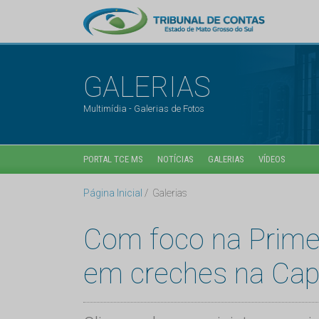
GALERIAS
Multimídia - Galerias de Fotos
PORTAL TCE MS
NOTÍCIAS
GALERIAS
VÍDEOS
Página Inicial
Galerias
Com foco na Primei
em creches na Capi