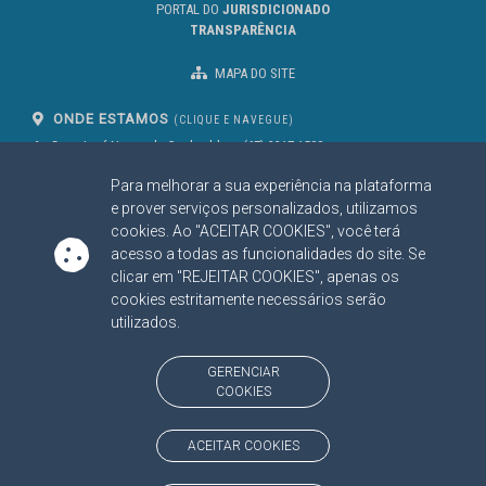
PORTAL DO
JURISDICIONADO
TRANSPARÊNCIA
MAPA DO SITE
ONDE ESTAMOS
(CLIQUE E NAVEGUE)
Av. Des. José Nunes da Cunha, bloco
(67) 3317-1500
29
Seg à Sex das 07 as 13h
Para melhorar a sua experiência na plataforma
Campo Grande/MS
CEP: 79031-310
e prover serviços personalizados, utilizamos
cookies. Ao "ACEITAR COOKIES", você terá
acesso a todas as funcionalidades do site. Se
clicar em "REJEITAR COOKIES", apenas os
SIGA NOSSAS REDES SOCIAIS
cookies estritamente necessários serão
Linked In
Youtube
Facebook
X
Instagram
utilizados.
BAIXE NOSSO APLICATIVO
GERENCIAR
COOKIES
ACEITAR COOKIES