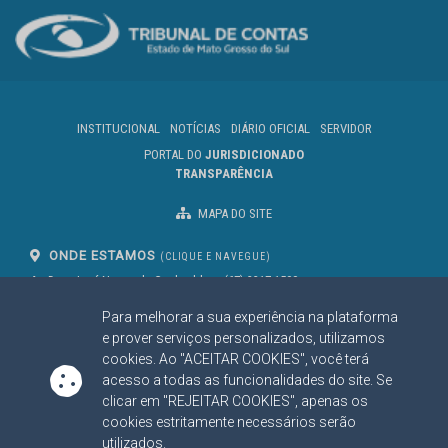
INSTITUCIONAL
NOTÍCIAS
DIÁRIO OFICIAL
SERVIDOR
PORTAL DO
JURISDICIONADO
TRANSPARÊNCIA
MAPA DO SITE
ONDE ESTAMOS
(CLIQUE E NAVEGUE)
Av. Des. José Nunes da Cunha, bloco
(67) 3317-1500
29
Seg à Sex das 07 as 13h
Para melhorar a sua experiência na plataforma
Campo Grande/MS
CEP: 79031-310
e prover serviços personalizados, utilizamos
cookies. Ao "ACEITAR COOKIES", você terá
acesso a todas as funcionalidades do site. Se
clicar em "REJEITAR COOKIES", apenas os
SIGA NOSSAS REDES SOCIAIS
cookies estritamente necessários serão
Linked In
Youtube
Facebook
X
Instagram
utilizados.