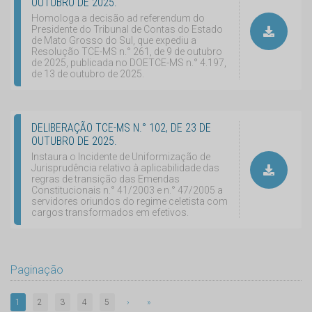
OUTUBRO DE 2025.
Homologa a decisão ad referendum do
Presidente do Tribunal de Contas do Estado
de Mato Grosso do Sul, que expediu a
Resolução TCE-MS n.° 261, de 9 de outubro
de 2025, publicada no DOETCE-MS n.° 4.197,
de 13 de outubro de 2025.
DELIBERAÇÃO TCE-MS N.° 102, DE 23 DE
OUTUBRO DE 2025.
Instaura o Incidente de Uniformização de
Jurisprudência relativo à aplicabilidade das
regras de transição das Emendas
Constitucionais n.° 41/2003 e n.° 47/2005 a
servidores oriundos do regime celetista com
cargos transformados em efetivos.
Paginação
1
2
3
4
5
›
»