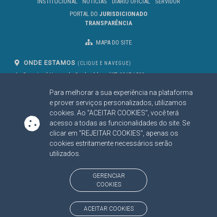
INSTITUCIONAL
NOTÍCIAS
DIÁRIO OFICIAL
SERVIDOR
PORTAL DO
JURISDICIONADO
TRANSPARÊNCIA
MAPA DO SITE
ONDE ESTAMOS
(CLIQUE E NAVEGUE)
Av. Des. José Nunes da Cunha, bloco
(67) 3317-1500
29
Seg à Sex das 07 as 13h
Para melhorar a sua experiência na plataforma
Campo Grande/MS
CEP: 79031-310
e prover serviços personalizados, utilizamos
cookies. Ao "ACEITAR COOKIES", você terá
acesso a todas as funcionalidades do site. Se
clicar em "REJEITAR COOKIES", apenas os
SIGA NOSSAS REDES SOCIAIS
cookies estritamente necessários serão
Linked In
Youtube
Facebook
X
Instagram
utilizados.
BAIXE NOSSO APLICATIVO
GERENCIAR
COOKIES
ACEITAR COOKIES