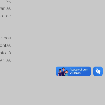
o PPA,
var as
ca de
ar nos
Contas
nto à
cer as