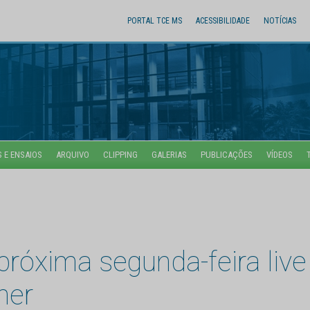
PORTAL TCE MS
ACESSIBILIDADE
NOTÍCIAS
 E ENSAIOS
ARQUIVO
CLIPPING
GALERIAS
PUBLICAÇÕES
VÍDEOS
róxima segunda-feira live 
her