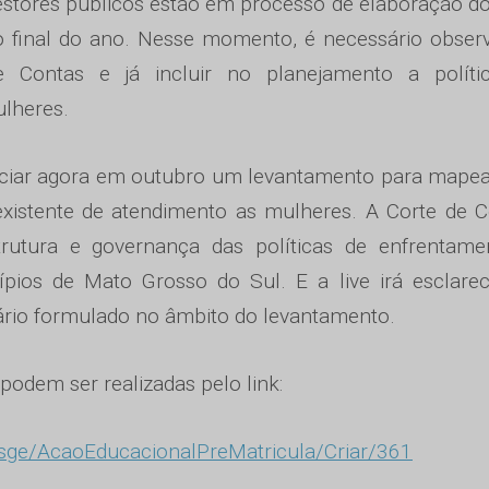
stores públicos estão em processo de elaboração d
 o final do ano. Nesse momento, é necessário obser
e Contas e já incluir no planejamento a políti
ulheres.
iniciar agora em outubro um levantamento para mape
existente de atendimento as mulheres. A Corte de 
trutura e governança das políticas de enfrentame
pios de Mato Grosso do Sul. E a live irá esclare
ário formulado no âmbito do levantamento.
 podem ser realizadas pelo link:
/sge/AcaoEducacionalPreMatricula/Criar/361