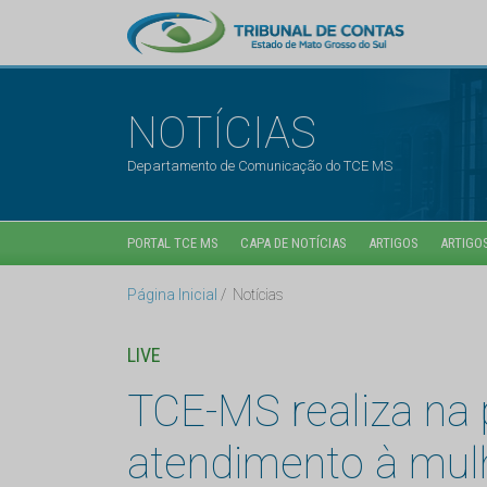
NOTÍCIAS
Departamento de Comunicação do TCE MS
PORTAL TCE MS
CAPA DE NOTÍCIAS
ARTIGOS
ARTIGOS
Página Inicial
Notícias
LIVE
TCE-MS realiza na p
atendimento à mul