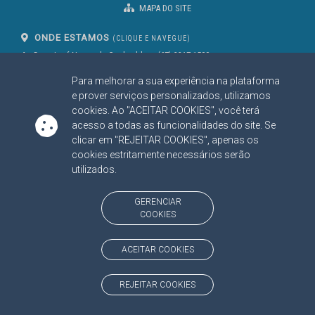
MAPA DO SITE
ONDE ESTAMOS
(CLIQUE E NAVEGUE)
Av. Des. José Nunes da Cunha, bloco
(67) 3317-1500
29
Seg à Sex das 07 as 13h
Para melhorar a sua experiência na plataforma
Campo Grande/MS
CEP: 79031-310
e prover serviços personalizados, utilizamos
cookies. Ao "ACEITAR COOKIES", você terá
acesso a todas as funcionalidades do site. Se
clicar em "REJEITAR COOKIES", apenas os
SIGA NOSSAS REDES SOCIAIS
cookies estritamente necessários serão
Linked In
Youtube
Facebook
X
Instagram
utilizados.
BAIXE NOSSO APLICATIVO
GERENCIAR
COOKIES
ACEITAR COOKIES
https://www.tce.ms.gov.br
REJEITAR COOKIES