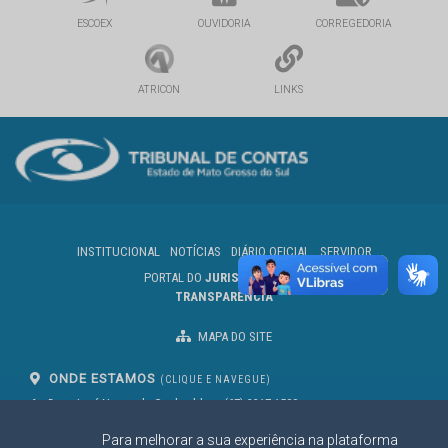
ESCOEX
OUVIDORIA
CORREGEDORIA
ATRICON
LINKS
INSTITUCIONAL
NOTÍCIAS
DIÁRIO OFICIAL
SERVIDOR
PORTAL DO
JURISDICIONADO
TRANSPARÊNCIA
MAPA DO SITE
ONDE ESTAMOS
(CLIQUE E NAVEGUE)
Av. Des. José Nunes da Cunha, bloco
(67) 3317-1500
29
Seg à Sex das 07 as 13h
Para melhorar a sua experiência na plataforma
Campo Grande/MS