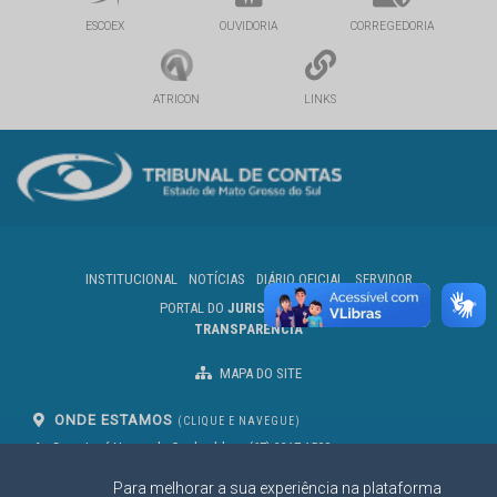
ESCOEX
OUVIDORIA
CORREGEDORIA
ATRICON
LINKS
INSTITUCIONAL
NOTÍCIAS
DIÁRIO OFICIAL
SERVIDOR
PORTAL DO
JURISDICIONADO
TRANSPARÊNCIA
MAPA DO SITE
ONDE ESTAMOS
(CLIQUE E NAVEGUE)
Av. Des. José Nunes da Cunha, bloco
(67) 3317-1500
29
Seg à Sex das 07 as 13h
Para melhorar a sua experiência na plataforma
Campo Grande/MS