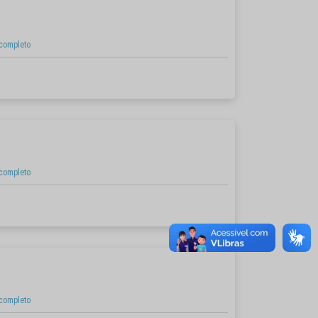
 completo
 completo
 completo