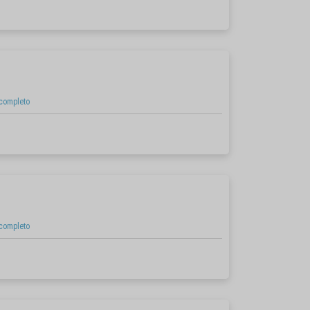
 completo
 completo