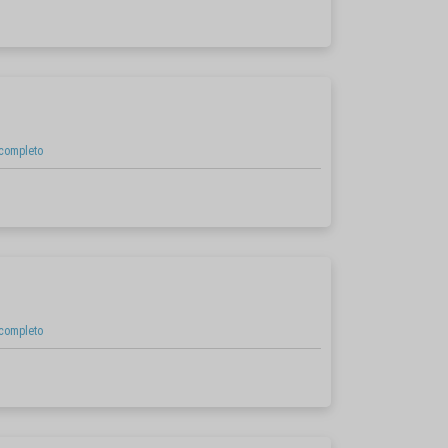
 completo
 completo