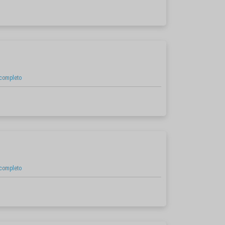
 completo
 completo