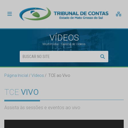
VÍDEOS
Multimídia - Galeria de Vídeos
Página Inicial
Vídeos
TCE ao Vivo
TCE
VIVO
Assista às sessões e eventos ao vivo