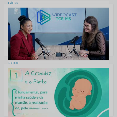
1 VÍDEOS
Olimpíadas OTC-2024
33 VÍDEOS
Videocast TCE-MS