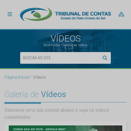
VÍDEOS
Multimídia - Galeria de Vídeos
Página Inicial
Vídeos
Galeria de
Vídeos
Selecione uma das playlist abaixo e veja os vídeos
cadastrados