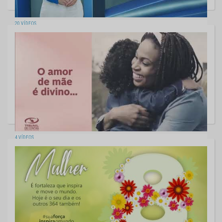
20 VÍDEOS
Vídeos Tutoriais
4 VÍDEOS
Datas Comemorativas