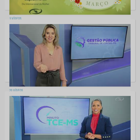
5 VÍDEOS
Dia Internacional da Mulher
20 VÍDEOS
Gestão Pública