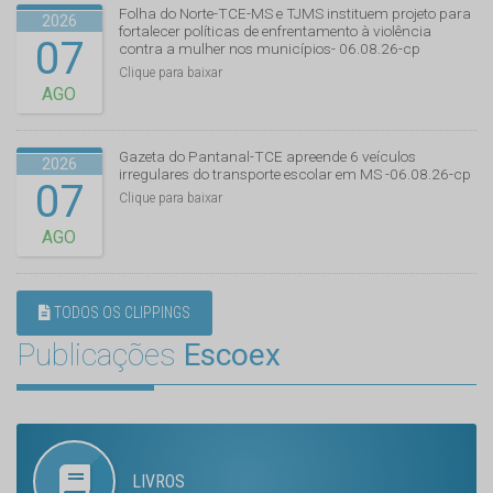
Folha do Norte-TCE-MS e TJMS instituem projeto para
2026
fortalecer políticas de enfrentamento à violência
07
contra a mulher nos municípios- 06.08.26-cp
Clique para baixar
AGO
Gazeta do Pantanal-TCE apreende 6 veículos
2026
irregulares do transporte escolar em MS -06.08.26-cp
07
Clique para baixar
AGO
TODOS OS CLIPPINGS
Publicações
Escoex
LIVROS