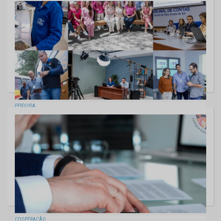
Experiência do Tribunal do Júri e reflexões sobre o machismo marcam
palestra em alusão aos 20 anos da Lei Maria da Penha
07/08/2026
PESQUISA
O orgulho que vira resultado: por dentro do Tribunal que motiva 9 em
cada 10 servidores públicos
07/08/2026
COOPERAÇÃO