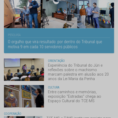
PESQUISA
O orgulho que vira resultado: por dentro do Tribunal que
motiva 9 em cada 10 servidores públicos
ORIENTAÇÃO
Experiência do Tribunal do Júri e
reflexões sobre o machismo
marcam palestra em alusão aos 20
anos da Lei Maria da Penha
CULTURA
Entre caminhos e memórias,
exposição "Estradas" chega ao
Espaço Cultural do TCE-MS
COOPERAÇÃO