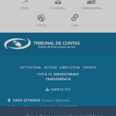
ESCOEX
OUVIDORIA
CORREGEDORIA
ATRICON
LINKS
INSTITUCIONAL
NOTÍCIAS
DIÁRIO OFICIAL
SERVIDOR
PORTAL DO
JURISDICIONADO
TRANSPARÊNCIA
MAPA DO SITE
ONDE ESTAMOS
(CLIQUE E NAVEGUE)
Av. Des. José Nunes da Cunha, bloco
(67) 3317-1500
29
Seg à Sex das 07 as 13h