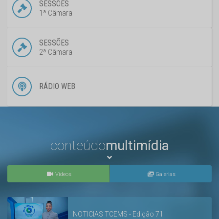
SESSÕES
1ª Câmara
SESSÕES
2ª Câmara
RÁDIO WEB
conteúdo
multimídia
Vídeos
Galerias
NOTICIAS TCEMS - Edição 71