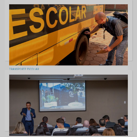
TCE-MS e TJMS instituem projeto para fortalecer políticas de
enfrentamento à violência contra a mulher nos municípios
06/08/2026
TRANSPORTE ESCOLAR
TCE-MS apresenta balanço do transporte escolar: 500 veículos
fiscalizados e R$ 60 milhões em contratos acompanhados
05/08/2026