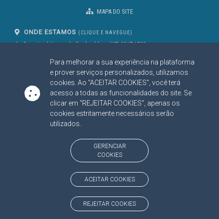
MAPA DO SITE
ONDE ESTAMOS
(CLIQUE E NAVEGUE)
Av. Des. José Nunes da Cunha, bloco
(67) 3317-1500
29
Seg à Sex das 07 as 13h
Para melhorar a sua experiência na plataforma
Campo Grande/MS
CEP: 79031-310
e prover serviços personalizados, utilizamos
cookies. Ao "ACEITAR COOKIES", você terá
acesso a todas as funcionalidades do site. Se
clicar em "REJEITAR COOKIES", apenas os
SIGA NOSSAS REDES SOCIAIS
cookies estritamente necessários serão
Linked In
Youtube
Facebook
X
Instagram
utilizados.
BAIXE NOSSO APLICATIVO
GERENCIAR
COOKIES
ACEITAR COOKIES
https://www.tce.ms.gov.br
REJEITAR COOKIES