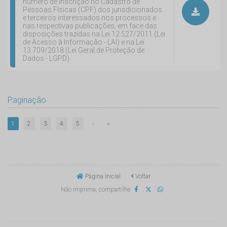
número de inscrição no Cadastro de
Pessoas Físicas (CPF) dos jurisdicionados
e terceiros interessados nos processos e
nas respectivas publicações, em face das
disposições trazidas na Lei 12.527/2011 (Lei
de Acesso à Informação - LAI) e na Lei
13.709/2018 (Lei Geral de Proteção de
Dados - LGPD).
Paginação
1
2
3
4
5
›
»
Página Inicial
Voltar
Não imprima, compartilhe