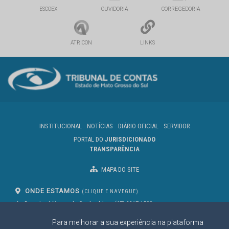
ESCOEX
OUVIDORIA
CORREGEDORIA
ATRICON
LINKS
INSTITUCIONAL
NOTÍCIAS
DIÁRIO OFICIAL
SERVIDOR
PORTAL DO
JURISDICIONADO
TRANSPARÊNCIA
MAPA DO SITE
ONDE ESTAMOS
(CLIQUE E NAVEGUE)
Av. Des. José Nunes da Cunha, bloco
(67) 3317-1500
29
Seg à Sex das 07 as 13h
Para melhorar a sua experiência na plataforma
Campo Grande/MS