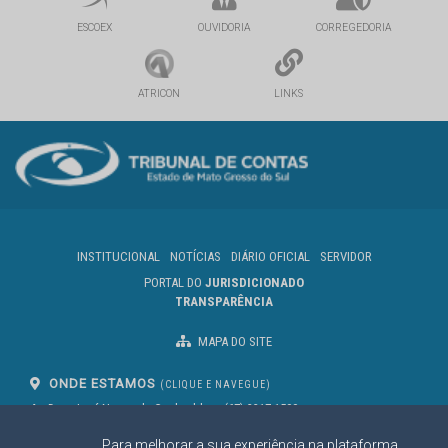
ESCOEX
OUVIDORIA
CORREGEDORIA
ATRICON
LINKS
INSTITUCIONAL
NOTÍCIAS
DIÁRIO OFICIAL
SERVIDOR
PORTAL DO
JURISDICIONADO
TRANSPARÊNCIA
MAPA DO SITE
ONDE ESTAMOS
(CLIQUE E NAVEGUE)
Av. Des. José Nunes da Cunha, bloco
(67) 3317-1500
29
Seg à Sex das 07 as 13h
Para melhorar a sua experiência na plataforma
Campo Grande/MS