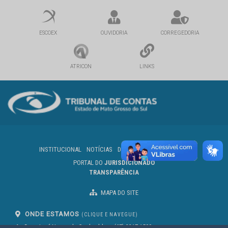
ESCOEX
OUVIDORIA
CORREGEDORIA
ATRICON
LINKS
INSTITUCIONAL
NOTÍCIAS
DIÁRIO OFICIAL
SERVIDOR
PORTAL DO
JURISDICIONADO
TRANSPARÊNCIA
MAPA DO SITE
ONDE ESTAMOS
(CLIQUE E NAVEGUE)
Av. Des. José Nunes da Cunha, bloco
(67) 3317-1500