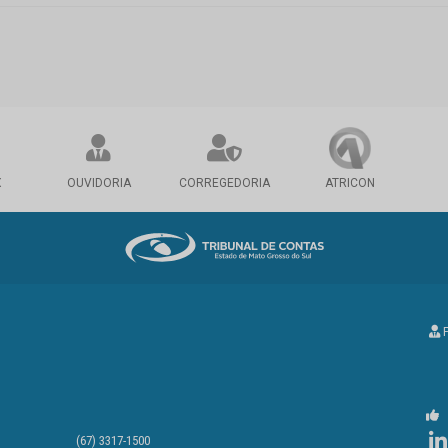
X
OUVIDORIA
CORREGEDORIA
ATRICON
P
(67) 3317-1500