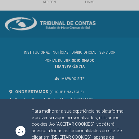
ATRICON
LINKS
INSTITUCIONAL
NOTÍCIAS
DIÁRIO OFICIAL
SERVIDOR
PORTAL DO
JURISDICIONADO
TRANSPARÊNCIA
MAPA DO SITE
ONDE ESTAMOS
(CLIQUE E NAVEGUE)
Av. Des. José Nunes da Cunha, bloco
(67) 3317-1500
29
Seg à Sex das 07 as 13h
Para melhorar a sua experiência na plataforma
Campo Grande/MS
CEP: 79031-310
e prover serviços personalizados, utilizamos
cookies. Ao "ACEITAR COOKIES", você terá
acesso a todas as funcionalidades do site. Se
clicar em "REJEITAR COOKIES", apenas os
SIGA NOSSAS REDES SOCIAIS