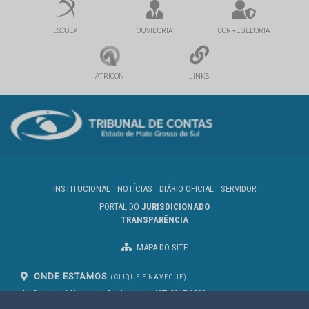
ESCOEX
OUVIDORIA
CORREGEDORIA
ATRICON
LINKS
INSTITUCIONAL
NOTÍCIAS
DIÁRIO OFICIAL
SERVIDOR
PORTAL DO
JURISDICIONADO
TRANSPARÊNCIA
MAPA DO SITE
ONDE ESTAMOS
(CLIQUE E NAVEGUE)
Av. Des. José Nunes da Cunha, bloco
(67) 3317-1500
29
Seg à Sex das 07 as 13h