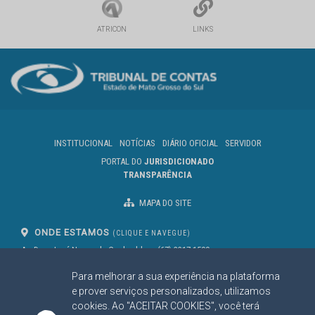
ATRICON
LINKS
INSTITUCIONAL
NOTÍCIAS
DIÁRIO OFICIAL
SERVIDOR
PORTAL DO
JURISDICIONADO
TRANSPARÊNCIA
MAPA DO SITE
ONDE ESTAMOS
(CLIQUE E NAVEGUE)
Av. Des. José Nunes da Cunha, bloco
(67) 3317-1500
29
Seg à Sex das 07 as 13h
Para melhorar a sua experiência na plataforma
Campo Grande/MS
CEP: 79031-310
e prover serviços personalizados, utilizamos
cookies. Ao "ACEITAR COOKIES", você terá