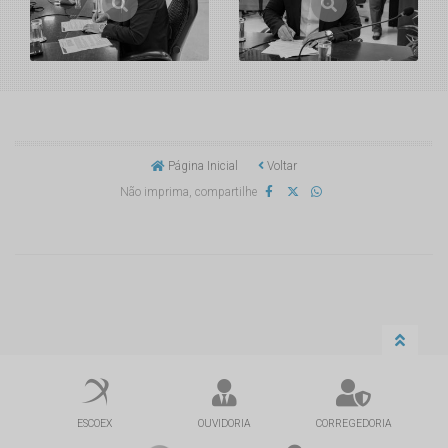
Página Inicial
Voltar
Não imprima, compartilhe
ESCOEX
OUVIDORIA
CORREGEDORIA