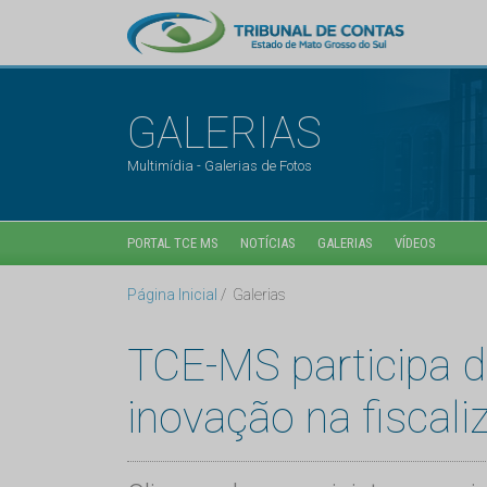
GALERIAS
Multimídia - Galerias de Fotos
PORTAL TCE MS
NOTÍCIAS
GALERIAS
VÍDEOS
Página Inicial
Galerias
TCE-MS participa 
inovação na fiscali