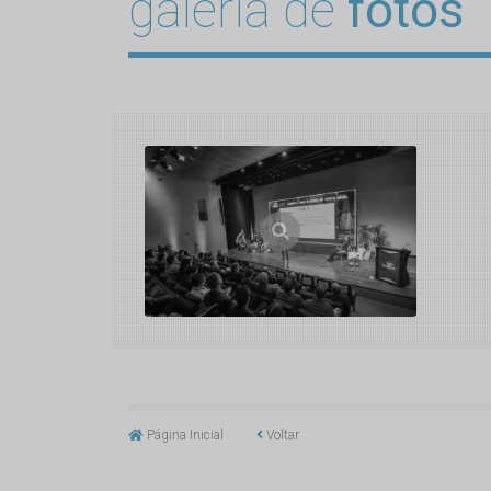
galeria de
fotos
Página Inicial
Voltar