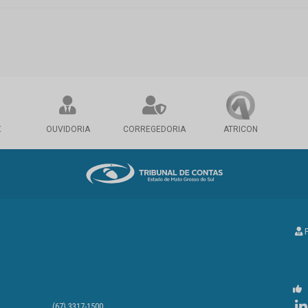
X
OUVIDORIA
CORREGEDORIA
ATRICON
P
(67) 3317-1500