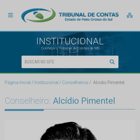
INSTITUCIONAL
Conheça o Tribunal de Contas de MS
Página Inicial
Institucional
Conselheiros
Alcidio Pimentel
Conselheiro:
Alcídio Pimentel