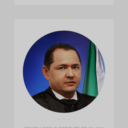
• • •