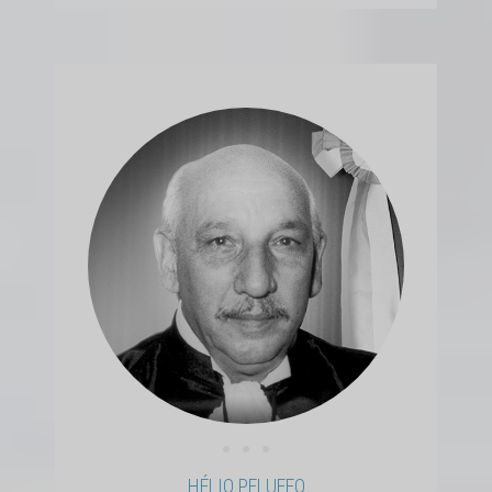
• • •
HÉLIO PELUFFO