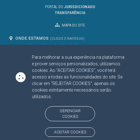
PORTAL DO
JURISDICIONADO
TRANSPARÊNCIA
MAPA DO SITE
ONDE ESTAMOS
(CLIQUE E NAVEGUE)
Av. Des. José Nunes da Cunha, bloco
(67) 3317-1500
29
Seg à Sex das 07 as 13h
Para melhorar a sua experiência na plataforma
Campo Grande/MS
e prover serviços personalizados, utilizamos
CEP: 79031-310
cookies. Ao "ACEITAR COOKIES", você terá
acesso a todas as funcionalidades do site. Se
clicar em "REJEITAR COOKIES", apenas os
SIGA NOSSAS REDES SOCIAIS
cookies estritamente necessários serão
Linked In
Youtube
Facebook
X
Instagram
utilizados.
GERENCIAR
BAIXE NOSSO APLICATIVO
COOKIES
ACEITAR COOKIES