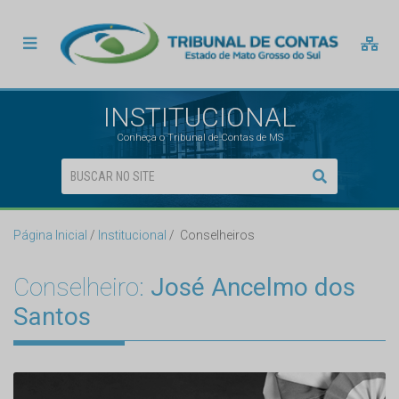
INSTITUCIONAL
Conheça o Tribunal de Contas de MS
Página Inicial
Institucional
Conselheiros
Conselheiro:
José Ancelmo dos
Santos