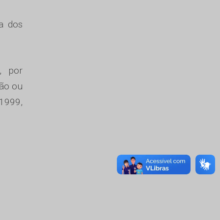
ia dos
, por
são ou
1999,