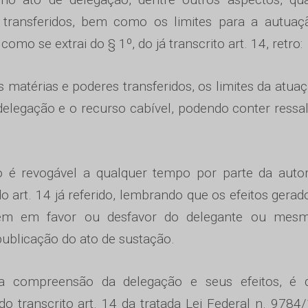
 transferidos, bem como os limites para a autuaç
omo se extrai do § 1º, do já transcrito art. 14, retro:
s matérias e poderes transferidos, os limites da atua
delegação e o recurso cabível, podendo conter ressa
o é revogável a qualquer tempo por parte da autor
o art. 14 já referido, lembrando que os efeitos gerad
gem em favor ou desfavor do delegante ou mes
publicação do ato de sustação.
ta compreensão da delegação e seus efeitos, é 
o transcrito art. 14 da tratada Lei Federal n. 9784