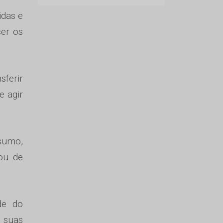
idas e
cer os
sferir
e agir
esumo,
ou de
de do
 suas