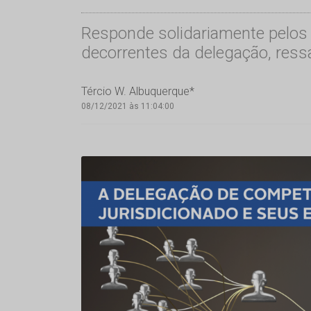
Responde solidariamente pelos d
decorrentes da delegação, ressa
Tércio W. Albuquerque*
08/12/2021 às 11:04:00