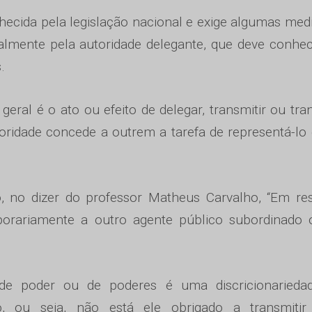
hecida pela legislação nacional e exige algumas med
almente pela autoridade delegante, que deve conhe
.
al é o ato ou efeito de delegar, transmitir ou tran
ridade concede a outrem a tarefa de representá-lo 
iro, no dizer do professor Matheus Carvalho, “Em r
porariamente a outro agente público subordinado 
 de poder ou de poderes é uma discricionarieda
o, ou seja, não está ele obrigado a transmitir