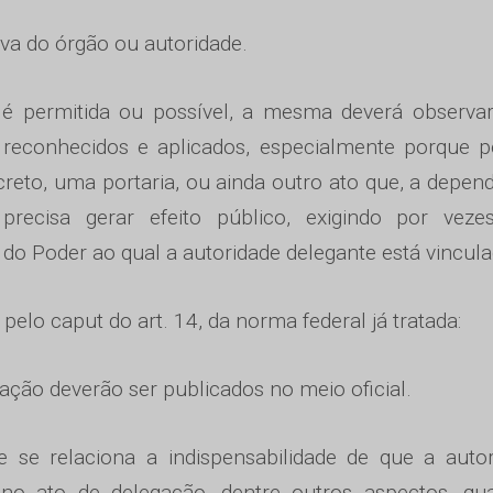
iva do órgão ou autoridade.
 permitida ou possível, a mesma deverá observar 
m reconhecidos e aplicados, especialmente porque 
creto, uma portaria, ou ainda outro ato que, a depen
 precisa gerar efeito público, exigindo por veze
 do Poder ao qual a autoridade delegante está vincula
elo caput do art. 14, da norma federal já tratada:
gação deverão ser publicados no meio oficial.
 se relaciona a indispensabilidade de que a auto
 no ato de delegação, dentre outros aspectos, qu