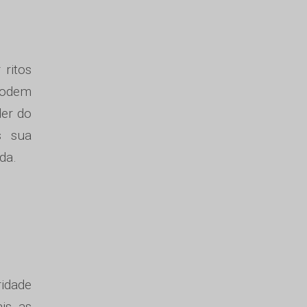
ritos
podem
der do
s sua
da.
ridade
ais as