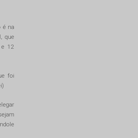
o é na
l, que
 e 12
ue foi
i)
elegar
sejam
índole