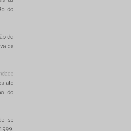
ão do
ção do
lva de
idade
os até
mo do
de se
/1999,