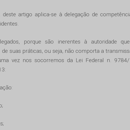
 deste artigo aplica-se à delegação de competênc
identes.
gados, porque são inerentes à autoridade que
 de suas práticas, ou seja, não comporta a transmis
 uma vez nos socorremos da Lei Federal n. 9784/
13:
ação:
o;
s;