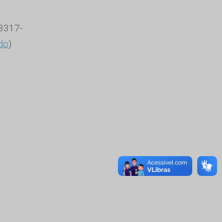
3317-
do
)