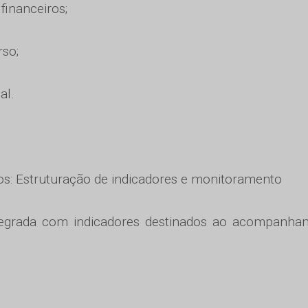
financeiros;
rso;
al.
os: Estruturação de indicadores e monitoramento
tegrada com indicadores destinados ao acompanha