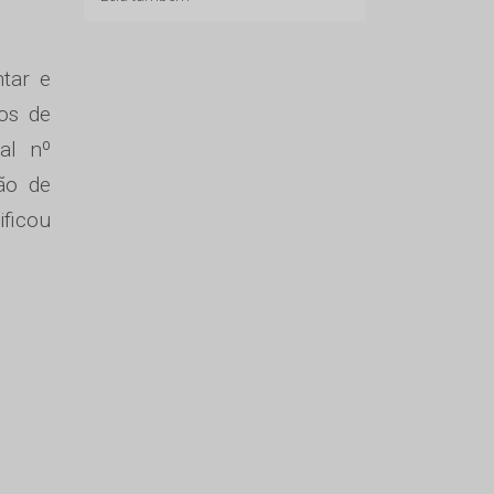
tar e
os de
al nº
ção de
ficou