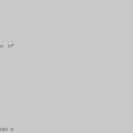
ei nº
pais e