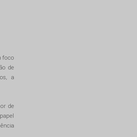
 foco
ção de
os, a
tor de
 papel
lência