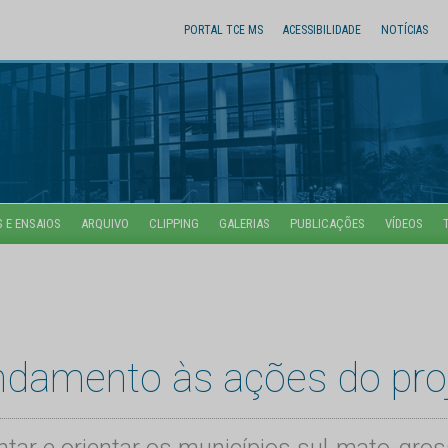
PORTAL TCE MS
ACESSIBILIDADE
NOTÍCIAS
 E ENSAIOS
ARQUIVO
CLIPPING
GALERIAS
PUBLICAÇÕES
VÍDEOS
damento às ações do proj
tar e orientar os municípios sul-mato-gro