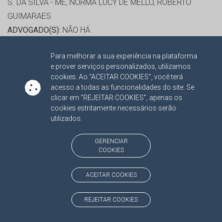
S. DA SILVA - ME, NORMA LÚCY DE MELLO, ROBERTO
GUIMARAES
ADVOGADO(S):
NÃO HÁ
Para melhorar a sua experiência na plataforma
RELATORA:
CONS. MARISA JOAQUINA MONTEIRO
e prover serviços personalizados, utilizamos
SERRANO
cookies. Ao "ACEITAR COOKIES", você terá
PROCESSO:
TC/15857/2014
acesso a todas as funcionalidades do site. Se
clicar em "REJEITAR COOKIES", apenas os
ASSUNTO:
CONTRATO ADMINISTRATIVO 2014
cookies estritamente necessários serão
PROTOCOLO:
1542211
utilizados.
ORGÃO:
FUNDO ESPECIAL DE SAÚDE DE MS
INTERESSADO(S):
ANTONIO LASTORIA, LABORATORIO
GERENCIAR
COOKIES
QUIMICO FARMACEUTICO BERGAMO LTDA
ADVOGADO(S):
NÃO HÁ
ACEITAR COOKIES
RELATORA:
CONS. MARISA JOAQUINA MONTEIRO
REJEITAR COOKIES
SERRANO