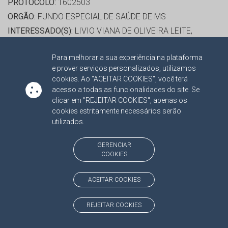
PROTOCOLO:
1602503
ORGÃO:
FUNDO ESPECIAL DE SAÚDE DE MS
INTERESSADO(S):
LIVIO VIANA DE OLIVEIRA LEITE,
NOVARTIS BIOCIENCIAS S. A.
Para melhorar a sua experiência na plataforma
ADVOGADO(S):
NÃO HÁ
e prover serviços personalizados, utilizamos
cookies. Ao "ACEITAR COOKIES", você terá
RELATORA:
CONS. MARISA JOAQUINA MONTEIRO
acesso a todas as funcionalidades do site. Se
clicar em "REJEITAR COOKIES", apenas os
SERRANO
cookies estritamente necessários serão
PROCESSO:
TC/11411/2015
utilizados.
ASSUNTO:
CONTRATO ADMINISTRATIVO 2015
PROTOCOLO:
1605749
GERENCIAR
COOKIES
ORGÃO:
PREFEITURA MUNICIPAL DE BODOQUENA
INTERESSADO(S):
DIMAQ CAMPOTRAT COMERCIAL LTDA,
ACEITAR COOKIES
JUN ITI HADA
ADVOGADO(S):
NÃO HÁ
REJEITAR COOKIES