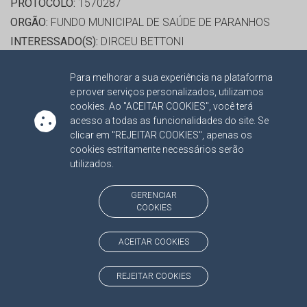
PROTOCOLO:
1570287
ORGÃO:
FUNDO MUNICIPAL DE SAÚDE DE PARANHOS
INTERESSADO(S):
DIRCEU BETTONI
ADVOGADO(S):
NÃO HÁ
Para melhorar a sua experiência na plataforma
PROCESSO(S) APENSADO(S):
e prover serviços personalizados, utilizamos
TC/00000167/2015/001 RECURSO 2015
cookies. Ao "ACEITAR COOKIES", você terá
acesso a todas as funcionalidades do site. Se
clicar em "REJEITAR COOKIES", apenas os
RELATORA:
CONS. MARISA JOAQUINA MONTEIRO
cookies estritamente necessários serão
SERRANO
utilizados.
PROCESSO:
TC/196/2015
ASSUNTO:
APURAÇÃO DE RESPONSABILIDADE 2013
GERENCIAR
COOKIES
PROTOCOLO:
1570382
ORGÃO:
PREFEITURA MUNICIPAL DE PORTO MURTINHO
ACEITAR COOKIES
INTERESSADO(S):
DERLEI JOÃO DELEVATTI, HEITOR
MIRANDA DOS SANTOS
REJEITAR COOKIES
ADVOGADO(S):
NÃO HÁ