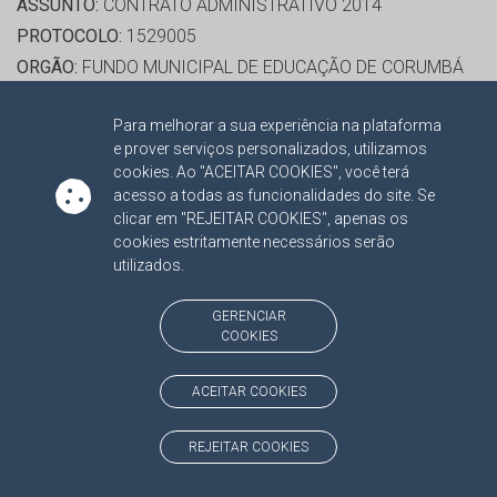
ASSUNTO:
CONTRATO ADMINISTRATIVO 2014
PROTOCOLO:
1529005
ORGÃO:
FUNDO MUNICIPAL DE EDUCAÇÃO DE CORUMBÁ
INTERESSADO(S):
GENILSON CANAVARRO DE ABREU,
Para melhorar a sua experiência na plataforma
ROSEANE LIMOEIRO DA SILVA PIRES, SIMÉIA A. H. M.
e prover serviços personalizados, utilizamos
MUSTAFA - EPP
cookies. Ao "ACEITAR COOKIES", você terá
ADVOGADO(S):
NÃO HÁ
acesso a todas as funcionalidades do site. Se
clicar em "REJEITAR COOKIES", apenas os
cookies estritamente necessários serão
RELATORA:
CONS. MARISA JOAQUINA MONTEIRO
utilizados.
SERRANO
PROCESSO:
TC/12691/2014
GERENCIAR
COOKIES
ASSUNTO:
CONTRATO ADMINISTRATIVO 2014
PROTOCOLO:
1529004
ACEITAR COOKIES
ORGÃO:
FUNDO MUNICIPAL DE EDUCAÇÃO DE CORUMBÁ
INTERESSADO(S):
FORTE COMERCIO DE CARNES E
REJEITAR COOKIES
DERIVADOS LTDA, GENILSON CANAVARRO DE ABREU,