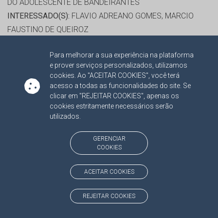
DO ADOLESCENTE DE BANDEIRANTES
INTERESSADO(S):
FLAVIO ADREANO GOMES, MARCIO
FAUSTINO DE QUEIROZ
ADVOGADO(S):
NATHALIA SANTOS PAGNONCELLI
Para melhorar a sua experiência na plataforma
OBSERVAÇÃO:
RETIRADO DE OFÍCIO NA 02ª SESSÃO
e prover serviços personalizados, utilizamos
ORDINÁRIA DO TRIBUNAL PLENO DE 22/02/2017.
cookies. Ao "ACEITAR COOKIES", você terá
PUBLICADO NO DOETCE/MS Nº 1493 DE 17/02/2017,
acesso a todas as funcionalidades do site. Se
clicar em "REJEITAR COOKIES", apenas os
PÁGINA 03.
cookies estritamente necessários serão
PROCESSO(S) APENSADO(S):
utilizados.
TC/00009777/2020 PROCEDIMENTOS ESPECIAIS 2013
GERENCIAR
COOKIES
RELATOR:
CONS. JERSON DOMINGOS
PROCESSO:
TC/5864/2013
ACEITAR COOKIES
ASSUNTO:
PRESTAÇÃO DE CONTAS DE GESTÃO 2012
PROTOCOLO:
1413153
REJEITAR COOKIES
ORGÃO:
FUNDO DE MANUTENÇÃO E DESENVOLVIMENTO