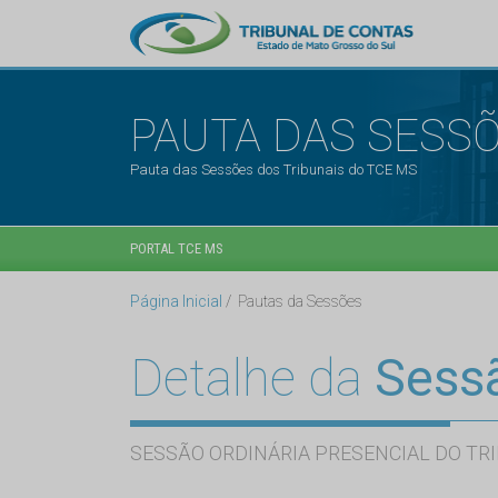
PAUTA DAS SESS
Pauta das Sessões dos Tribunais do TCE MS
PORTAL TCE MS
Página Inicial
Pautas da Sessões
Detalhe da
Sess
SESSÃO ORDINÁRIA PRESENCIAL DO TRI