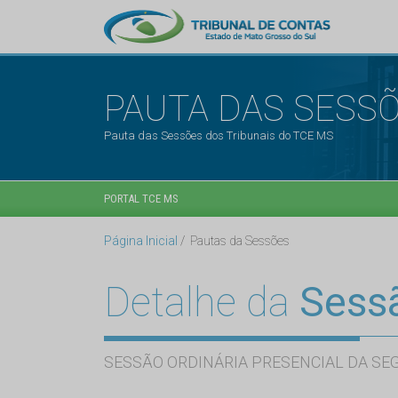
PAUTA DAS SESS
Pauta das Sessões dos Tribunais do TCE MS
PORTAL TCE MS
Página Inicial
Pautas da Sessões
Detalhe da
Sess
SESSÃO ORDINÁRIA PRESENCIAL DA SE