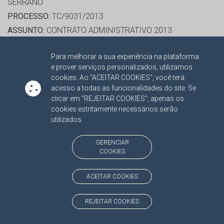
SERRANO
PROCESSO:
TC/9031/2013
ASSUNTO:
CONTRATO ADMINISTRATIVO 2013
PROTOCOLO:
1420736
Para melhorar a sua experiência na plataforma
ORGÃO:
AGÊNCIA ESTADUAL DE GESTÃO DE
e prover serviços personalizados, utilizamos
EMPREENDIMENTOS
cookies. Ao "ACEITAR COOKIES", você terá
INTERESSADO(S):
EDNEI MARCELO MIGLIOLI, EDSON
acesso a todas as funcionalidades do site. Se
clicar em "REJEITAR COOKIES", apenas os
GIROTO, MARIA WILMA CASANOVA ROSA, REYCO
cookies estritamente necessários serão
SISTEMAS E SERVIÇOS DE SINALIZAÇÃO LTDA
utilizados.
ADVOGADO(S):
NÃO HÁ
PROCESSO(S) APENSADO(S):
GERENCIAR
COOKIES
TC/00009031/2013/001 RECURSO 2013
ACEITAR COOKIES
RELATORA:
CONS. MARISA JOAQUINA MONTEIRO
SERRANO
REJEITAR COOKIES
PROCESSO:
TC/14533/2014