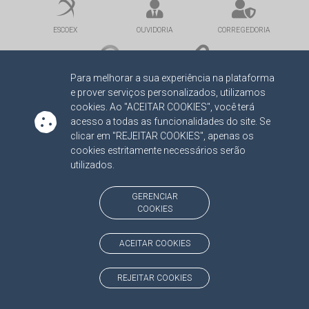
ESCOEX
OUVIDORIA
CORREGEDORIA
ATRICON
LINKS
Para melhorar a sua experiência na plataforma
e prover serviços personalizados, utilizamos
cookies. Ao "ACEITAR COOKIES", você terá
acesso a todas as funcionalidades do site. Se
clicar em "REJEITAR COOKIES", apenas os
cookies estritamente necessários serão
utilizados.
INSTITUCIONAL
NOTÍCIAS
DIÁRIO OFICIAL
SERVIDOR
GERENCIAR
PORTAL DO
JURISDICIONADO
COOKIES
TRANSPARÊNCIA
ACEITAR COOKIES
MAPA DO SITE
ONDE ESTAMOS
(CLIQUE E NAVEGUE)
REJEITAR COOKIES
Av. Des. José Nunes da Cunha, bloco
(67) 3317-1500
29
Seg à Sex das 07 as 13h