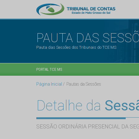
PAUTA DAS SESS
Pauta das Sessões dos Tribunais do TCE MS
PORTAL TCE MS
Página Inicial
Pautas da Sessões
Detalhe da
Sess
SESSÃO ORDINÁRIA PRESENCIAL DA SE