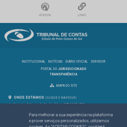
ATRICON
LINKS
INSTITUCIONAL
NOTÍCIAS
DIÁRIO OFICIAL
SERVIDOR
PORTAL DO
JURISDICIONADO
TRANSPARÊNCIA
MAPA DO SITE
ONDE ESTAMOS
(CLIQUE E NAVEGUE)
Av. Des. José Nunes da Cunha, bloco
(67) 3317-1500
29
Seg à Sex das 07 as 13h
Para melhorar a sua experiência na plataforma
Campo Grande/MS
CEP: 79031-310
e prover serviços personalizados, utilizamos
cookies. Ao "ACEITAR COOKIES", você terá