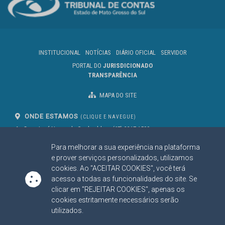
INSTITUCIONAL
NOTÍCIAS
DIÁRIO OFICIAL
SERVIDOR
PORTAL DO
JURISDICIONADO
TRANSPARÊNCIA
MAPA DO SITE
ONDE ESTAMOS
(CLIQUE E NAVEGUE)
Av. Des. José Nunes da Cunha, bloco
(67) 3317-1500
29
Seg à Sex das 07 as 13h
Para melhorar a sua experiência na plataforma
Campo Grande/MS
CEP: 79031-310
e prover serviços personalizados, utilizamos
cookies. Ao "ACEITAR COOKIES", você terá
acesso a todas as funcionalidades do site. Se
clicar em "REJEITAR COOKIES", apenas os
SIGA NOSSAS REDES SOCIAIS
cookies estritamente necessários serão
Linked In
Youtube
Facebook
X
Instagram
utilizados.