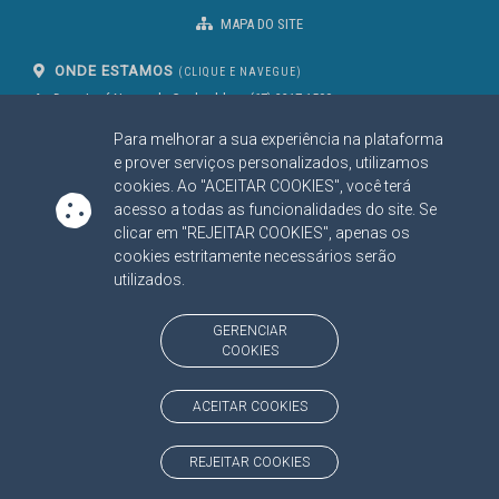
MAPA DO SITE
ONDE ESTAMOS
(CLIQUE E NAVEGUE)
Av. Des. José Nunes da Cunha, bloco
(67) 3317-1500
29
Seg à Sex das 07 as 13h
Para melhorar a sua experiência na plataforma
Campo Grande/MS
CEP: 79031-310
e prover serviços personalizados, utilizamos
cookies. Ao "ACEITAR COOKIES", você terá
acesso a todas as funcionalidades do site. Se
clicar em "REJEITAR COOKIES", apenas os
SIGA NOSSAS REDES SOCIAIS
cookies estritamente necessários serão
Linked In
Youtube
Facebook
X
Instagram
utilizados.
BAIXE NOSSO APLICATIVO
GERENCIAR
COOKIES
ACEITAR COOKIES
https://www.tce.ms.gov.br
REJEITAR COOKIES