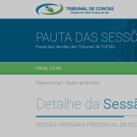
PAUTA DAS SESS
Pauta das Sessões dos Tribunais do TCE MS
PORTAL TCE MS
Página Inicial
Pautas da Sessões
Detalhe da
Sess
SESSÃO ORDINÁRIA PRESENCIAL DA SE