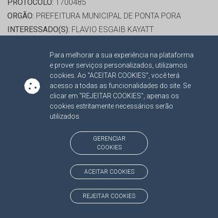
PROTOCOLO:
1700485
ORGÃO:
PREFEITURA MUNICIPAL DE PONTA PORA
INTERESSADO(S):
FLAVIO ESGAIB KAYATT
ADVOGADO(S):
ANDRE BARBOSA FABIANO, SORAYA SAAB
Para melhorar a sua experiência na plataforma
e prover serviços personalizados, utilizamos
RELATOR:
CONS. OSMAR DOMINGUES JERONYMO
cookies. Ao "ACEITAR COOKIES", você terá
PROCESSO:
TC/74014/2011/001
acesso a todas as funcionalidades do site. Se
clicar em "REJEITAR COOKIES", apenas os
ASSUNTO:
RECURSO 2011
cookies estritamente necessários serão
PROTOCOLO:
1601945
utilizados.
ORGÃO:
PREFEITURA MUNICIPAL DE GUIA LOPES DA
LAGUNA
GERENCIAR
COOKIES
INTERESSADO(S):
JACOMO DAGOSTIN
ADVOGADO(S):
NÃO HÁ
ACEITAR COOKIES
CONS. JERSON DOMINGOS
REJEITAR COOKIES