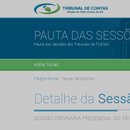
PAUTA DAS SESS
Pauta das Sessões dos Tribunais do TCE MS
PORTAL TCE MS
Página Inicial
Pautas da Sessões
Detalhe da
Sess
SESSÃO ORDINÁRIA PRESENCIAL DO TRI