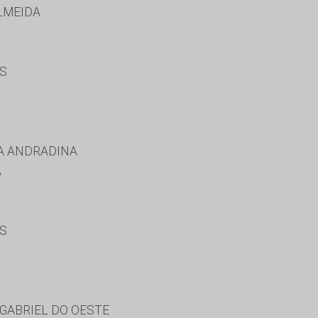
LMEIDA
ES
A ANDRADINA
A
ES
GABRIEL DO OESTE