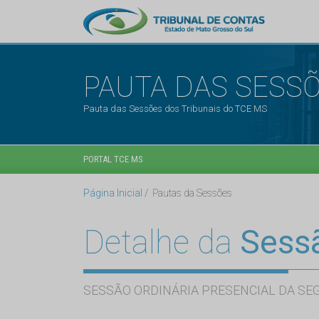
PAUTA DAS SESS
Pauta das Sessões dos Tribunais do TCE MS
PORTAL TCE MS
Página Inicial
Pautas da Sessões
Detalhe da
Sess
SESSÃO ORDINÁRIA PRESENCIAL DA SE