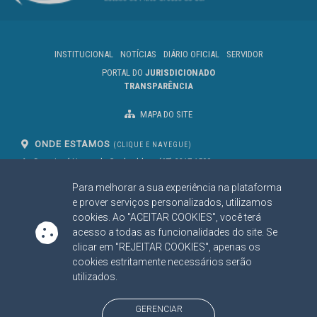
INSTITUCIONAL
NOTÍCIAS
DIÁRIO OFICIAL
SERVIDOR
PORTAL DO
JURISDICIONADO
TRANSPARÊNCIA
MAPA DO SITE
ONDE ESTAMOS
(CLIQUE E NAVEGUE)
Av. Des. José Nunes da Cunha, bloco
(67) 3317-1500
29
Seg à Sex das 07 as 13h
Para melhorar a sua experiência na plataforma
Campo Grande/MS
CEP: 79031-310
e prover serviços personalizados, utilizamos
cookies. Ao "ACEITAR COOKIES", você terá
acesso a todas as funcionalidades do site. Se
clicar em "REJEITAR COOKIES", apenas os
SIGA NOSSAS REDES SOCIAIS
cookies estritamente necessários serão
Linked In
Youtube
Facebook
X
Instagram
utilizados.
BAIXE NOSSO APLICATIVO
GERENCIAR