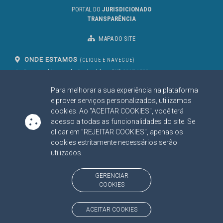
PORTAL DO
JURISDICIONADO
TRANSPARÊNCIA
MAPA DO SITE
ONDE ESTAMOS
(CLIQUE E NAVEGUE)
Av. Des. José Nunes da Cunha, bloco
(67) 3317-1500
29
Seg à Sex das 07 as 13h
Para melhorar a sua experiência na plataforma
Campo Grande/MS
CEP: 79031-310
e prover serviços personalizados, utilizamos
cookies. Ao "ACEITAR COOKIES", você terá
acesso a todas as funcionalidades do site. Se
clicar em "REJEITAR COOKIES", apenas os
SIGA NOSSAS REDES SOCIAIS
cookies estritamente necessários serão
Linked In
Youtube
Facebook
X
Instagram
utilizados.
BAIXE NOSSO APLICATIVO
GERENCIAR
COOKIES
ACEITAR COOKIES