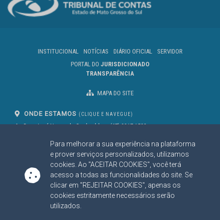
INSTITUCIONAL
NOTÍCIAS
DIÁRIO OFICIAL
SERVIDOR
PORTAL DO
JURISDICIONADO
TRANSPARÊNCIA
MAPA DO SITE
ONDE ESTAMOS
(CLIQUE E NAVEGUE)
Av. Des. José Nunes da Cunha, bloco
(67) 3317-1500
29
Seg à Sex das 07 as 13h
Para melhorar a sua experiência na plataforma
Campo Grande/MS
CEP: 79031-310
e prover serviços personalizados, utilizamos
cookies. Ao "ACEITAR COOKIES", você terá
acesso a todas as funcionalidades do site. Se
clicar em "REJEITAR COOKIES", apenas os
SIGA NOSSAS REDES SOCIAIS
cookies estritamente necessários serão
Linked In
Youtube
Facebook
X
Instagram
utilizados.