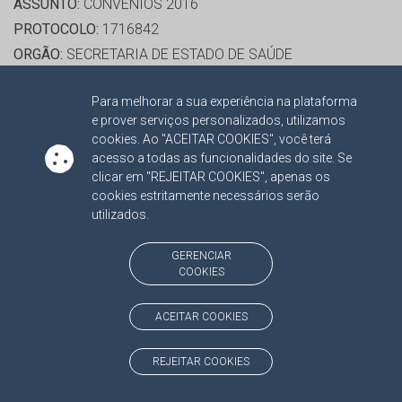
ASSUNTO:
CONVÊNIOS 2016
PROTOCOLO:
1716842
ORGÃO:
SECRETARIA DE ESTADO DE SAÚDE
INTERESSADO(S):
ANTONIO LASTORIA, COTOLENGO SUL-
Para melhorar a sua experiência na plataforma
MATOGROSSENSE, NELSON BARBOSA TAVARES, ROBSON
e prover serviços personalizados, utilizamos
YUTAKA FUKUDA
cookies. Ao "ACEITAR COOKIES", você terá
ADVOGADO(S):
NÃO HÁ
acesso a todas as funcionalidades do site. Se
clicar em "REJEITAR COOKIES", apenas os
PROCESSO(S) APENSADO(S):
cookies estritamente necessários serão
TC/00014822/2016/001 RECURSO 2016
utilizados.
RELATOR:
CONS. MARCIO CAMPOS MONTEIRO
GERENCIAR
COOKIES
PROCESSO:
TC/16924/2014
ASSUNTO:
CONTRATO ADMINISTRATIVO 2014
ACEITAR COOKIES
PROTOCOLO:
1551545
ORGÃO:
FUNDO ESPECIAL P/ INSTALAÇÃO, DESENV. E
REJEITAR COOKIES
APERFEIÇOAMENTO DOS JUIZADOS ESP. CÍVEIS E