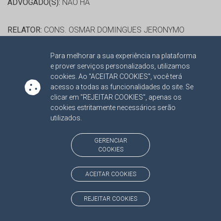
ADVOGADO(S):
NÃO HÁ
RELATOR:
CONS. OSMAR DOMINGUES JERONYMO
PROCESSO:
TC/8032/2015
Para melhorar a sua experiência na plataforma
ASSUNTO:
PRESTAÇÃO DE CONTAS DE GESTÃO 2014
e prover serviços personalizados, utilizamos
PROTOCOLO:
1593026
cookies. Ao "ACEITAR COOKIES", você terá
ORGÃO:
FUNDO DE MANUTENÇÃO E DESENVOLVIMENTO
acesso a todas as funcionalidades do site. Se
clicar em "REJEITAR COOKIES", apenas os
DA EDUCAÇÃO BÁSICA E DE VALORIZAÇÃO DOS
cookies estritamente necessários serão
PROFISSIONAIS DA EDUCAÇÃO DE LAGUNA CARAPA
utilizados.
INTERESSADO(S):
ITAMAR BILIBIO
ADVOGADO(S):
NÃO HÁ
GERENCIAR
COOKIES
RELATOR:
CONS. OSMAR DOMINGUES JERONYMO
ACEITAR COOKIES
PROCESSO:
TC/8274/2015
ASSUNTO:
PRESTAÇÃO DE CONTAS DE GESTÃO 2014
REJEITAR COOKIES
PROTOCOLO:
1591083