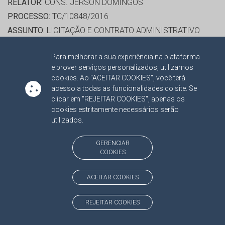
RELATOR:
CONS. JERSON DOMINGOS
PROCESSO:
TC/10848/2016
ASSUNTO:
LICITAÇÃO E CONTRATO ADMINISTRATIVO
2016
Para melhorar a sua experiência na plataforma
PROTOCOLO:
1684255
e prover serviços personalizados, utilizamos
ORGÃO:
PREFEITURA MUNICIPAL DE PARANAIBA
cookies. Ao "ACEITAR COOKIES", você terá
INTERESSADO(S):
DIOGO ROBALINHO DE QUEIROZ,
acesso a todas as funcionalidades do site. Se
clicar em "REJEITAR COOKIES", apenas os
SUPERMERCADO SANTANA LTDA
cookies estritamente necessários serão
ADVOGADO(S):
NÃO HÁ
utilizados.
RELATOR:
CONS. JERSON DOMINGOS
GERENCIAR
COOKIES
PROCESSO:
TC/9649/2016
ASSUNTO:
CONTRATO DE TRANSPORTE ESCOLAR 2016
ACEITAR COOKIES
PROTOCOLO:
1684295
ORGÃO:
PREFEITURA MUNICIPAL DE PARAÍSO DAS ÁGUAS
REJEITAR COOKIES
INTERESSADO(S):
D F CUNHA TRANSPORTES, IVAN DA